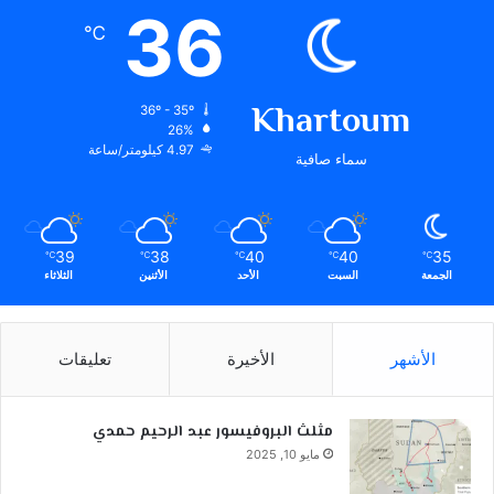
36
℃
Khartoum
36º - 35º
26%
4.97 كيلومتر/ساعة
سماء صافية
39
38
40
40
35
℃
℃
℃
℃
℃
الجمعة
السبت
الأحد
الأثنين
الثلاثاء
الأشهر
الأخيرة
تعليقات
مثلث البروفيسور عبد الرحيم حمدي
مايو 10, 2025