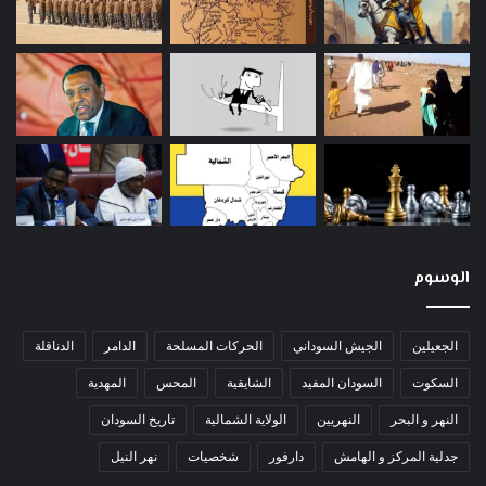
الوسوم
الجعيلين
الجيش السوداني
الحركات المسلحة
الدامر
الدناقلة
السكوت
السودان المفيد
الشايقية
المحس
المهدية
النهر و البحر
النهريين
الولاية الشمالية
تاريخ السودان
جدلية المركز و الهامش
دارفور
شخصيات
نهر النيل