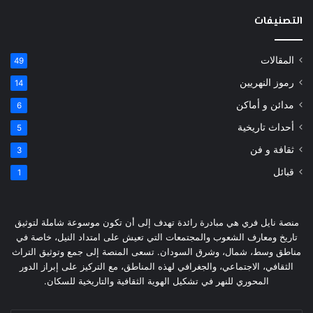
التصنيفات
المقالات
49
رموز النهريين
14
مدائن و أماكن
6
أحداث تاريخية
5
ثقافة و فن
3
قبائل
1
منصة نايل فري هي مبادرة رائدة تهدف إلى أن تكون موسوعة شاملة لتوثيق
تاريخ ومعارف الشعوب والمجتمعات التي تعيش على امتداد النيل، خاصة في
مناطق وسط، شمال، وشرق السودان. تسعى المنصة إلى جمع وتوثيق التراث
الثقافي، الاجتماعي، والجغرافي لهذه المناطق، مع التركيز على إبراز الدور
المحوري للنهر في تشكيل الهوية الثقافية والتاريخية للسكان.