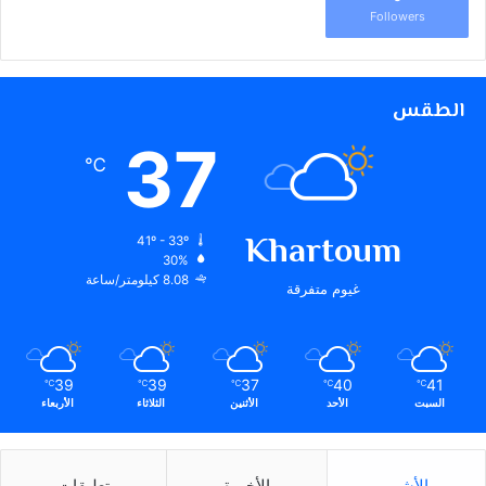
Followers
الطقس
37
℃
Khartoum
41º - 33º
30%
8.08 كيلومتر/ساعة
غيوم متفرقة
39
39
37
40
41
℃
℃
℃
℃
℃
السبت
الأحد
الأثنين
الثلاثاء
الأربعاء
الأشهر
الأخيرة
تعليقات