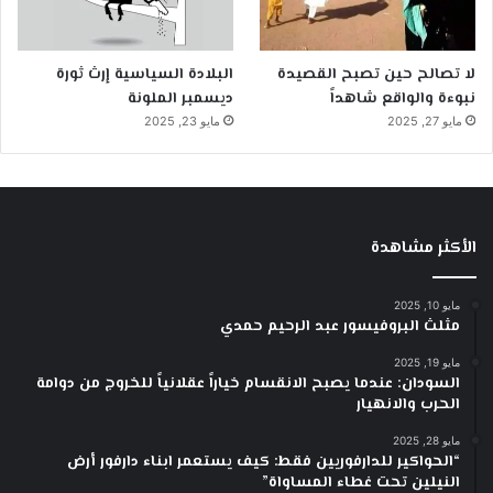
لا تصالح حين تصبح القصيدة
البلادة السياسية إرث ثورة
نبوءة والواقع شاهداً
ديسمبر الملونة
مايو 27, 2025
مايو 23, 2025
الأكثر مشاهدة
مايو 10, 2025
مثلث البروفيسور عبد الرحيم حمدي
مايو 19, 2025
السودان: عندما يصبح الانقسام خياراً عقلانياً للخروج من دوامة
الحرب والانهيار
مايو 28, 2025
“الحواكير للدارفوريين فقط: كيف يستعمر ابناء دارفور أرض
النيلين تحت غطاء المساواة”