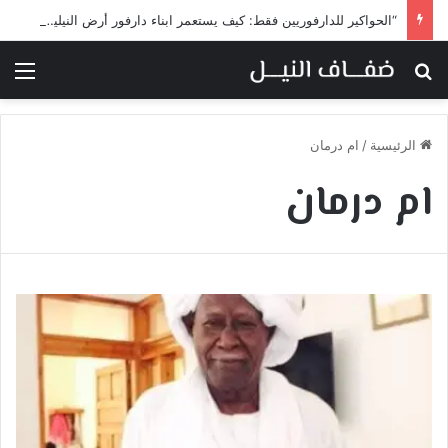
“الحواكير للدارفوريين فقط: كيف يستعمر ابناء دارفور أرض النيلين تحت غطاء المساواة”
بحث عن
الق
الرئيسية
/
ام درمان
ام درمان