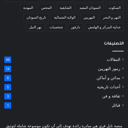
السكوت
السودان المفيد
الشايقية
المحس
المهدية
النهر و البحر
النهريين
الولاية الشمالية
تاريخ السودان
جدلية المركز و الهامش
دارفور
شخصيات
نهر النيل
التصنيفات
المقالات
49
رموز النهريين
14
مدائن و أماكن
6
أحداث تاريخية
5
ثقافة و فن
3
قبائل
1
منصة نايل فري هي مبادرة رائدة تهدف إلى أن تكون موسوعة شاملة لتوثيق