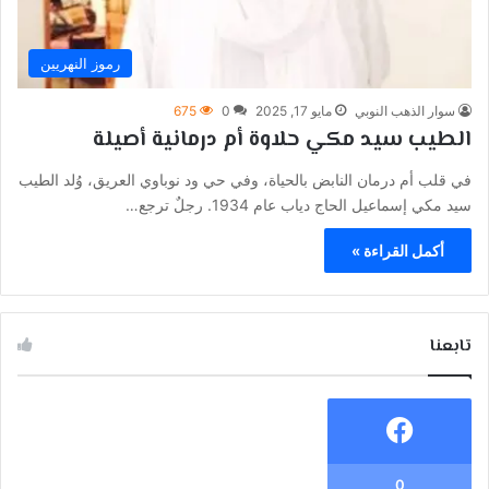
رموز النهريين
سوار الذهب النوبي
مايو 17, 2025
0
675
الطيب سيد مكي حلاوة أم درمانية أصيلة
في قلب أم درمان النابض بالحياة، وفي حي ود نوباوي العريق، وُلد الطيب
سيد مكي إسماعيل الحاج دياب عام 1934. رجلٌ ترجع…
أكمل القراءة »
تابعنا
0