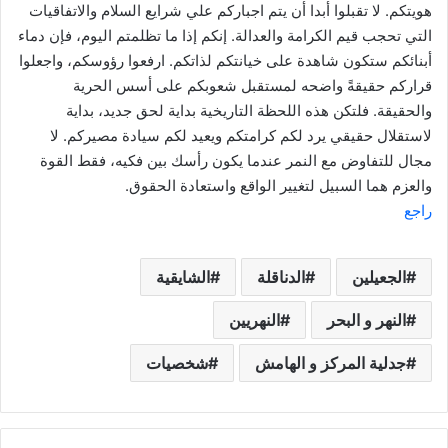
هويتكم. لا تقبلوا أبدا أن يتم اجباركم علي شرايع السلام والاتفاقيات
التي تحجب قيم الكرامة والعدالة. إنكم إذا ما تظلمتم اليوم، فإن دماء
أبنائكم ستكون شاهدة على خيانتكم لذاتكم. ارفعوا رؤوسكم، واجعلوا
قراركم حقيقةً واضحه لمستقبل شعوبكم على أسس الحرية
والحقيقة. فلتكن هذه اللحظة التاريخية بداية لحق جديد، بداية
لاستقلال حقيقي يرد لكم كرامتكم ويعيد لكم سيادة مصيركم. لا
مجال للتفاوض مع النمر عندما يكون رأسك بين فكيه، فقط القوة
والعزم هما السبيل لتغيير الواقع واستعادة الحقوق.
راجع
الجعيلين
الدناقلة
الشايقية
النهر و البحر
النهريين
جدلية المركز و الهامش
شخصيات