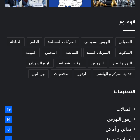
الوسوم
الجعيلين
الجيش السوداني
الحركات المسلحة
الدامر
الدناقلة
السكوت
السودان المفيد
الشايقية
المحس
المهدية
النهر و البحر
النهريين
الولاية الشمالية
تاريخ السودان
جدلية المركز و الهامش
دارفور
شخصيات
نهر النيل
التصنيفات
المقالات
49
رموز النهريين
14
مدائن و أماكن
6
أحداث تاريخية
5