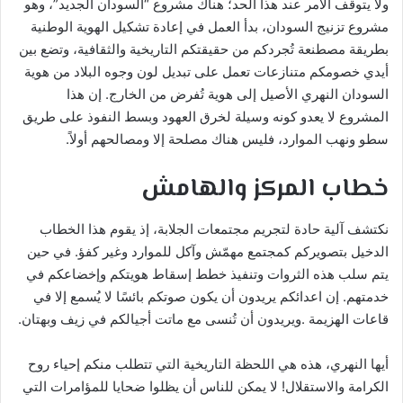
ولا يتوقف الأمر عند هذا الحد؛ هناك مشروع “السودان الجديد”، وهو
مشروع تزنيج السودان، بدأ العمل في إعادة تشكيل الهوية الوطنية
بطريقة مصطنعة تُجردكم من حقيقتكم التاريخية والثقافية، وتضع بين
أيدي خصومكم متنازعات تعمل على تبديل لون وجوه البلاد من هوية
السودان النهري الأصيل إلى هوية تُفرض من الخارج. إن هذا
المشروع لا يعدو كونه وسيلة لخرق العهود وبسط النفوذ على طريق
سطو ونهب الموارد، فليس هناك مصلحة إلا ومصالحهم أولاً.
خطاب المركز والهامش
نكتشف آلية حادة لتجريم مجتمعات الجلابة، إذ يقوم هذا الخطاب
الدخيل بتصويركم كمجتمع مهمّش وآكل للموارد وغير كفؤ. في حين
يتم سلب هذه الثروات وتنفيذ خطط إسقاط هويتكم وإخضاعكم في
خدمتهم. إن اعدائكم يريدون أن يكون صوتكم بائسًا لا يُسمع إلا في
قاعات الهزيمة .ويريدون أن تُنسى مع ماتت أجيالكم في زيف وبهتان.
أيها النهري، هذه هي اللحظة التاريخية التي تتطلب منكم إحياء روح
الكرامة والاستقلال! لا يمكن للناس أن يظلوا ضحايا للمؤامرات التي