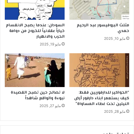
مثلث البروفيسور عبد الرحيم
السودان: عندما يصبح الانقسام
حمدي
خياراً عقلانياً للخروج من دوامة
الحرب والانهيار
مايو 10, 2025
مايو 19, 2025
“الحواكير للدارفوريين فقط:
لا تصالح حين تصبح القصيدة
كيف يستعمر ابناء دارفور أرض
نبوءة والواقع شاهداً
النيلين تحت غطاء المساواة”
مايو 27, 2025
مايو 28, 2025