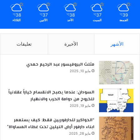
38
37
38
37
39
℃
℃
℃
℃
℃
الجمعة
السبت
الأحد
الأثنين
الثلاثاء
الأشهر
الأخيرة
تعليقات
مثلث البروفيسور عبد الرحيم حمدي
مايو 10, 2025
السودان: عندما يصبح الانقسام خياراً عقلانياً
للخروج من دوامة الحرب والانهيار
مايو 19, 2025
“الحواكير للدارفوريين فقط: كيف يستعمر
ابناء دارفور أرض النيلين تحت غطاء المساواة”
مايو 28, 2025