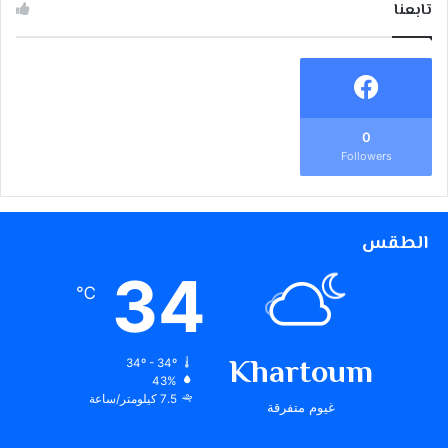
تابعنا
0
Followers
الطقس
34
℃
Khartoum
34º - 34º
43%
7.5 كيلومتر/ساعة
غيوم متفرقة