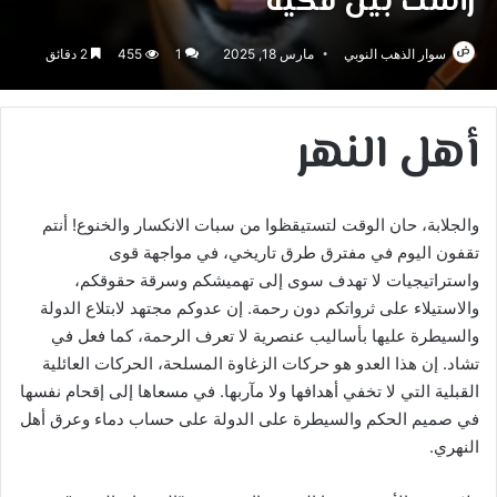
رأسك بين فكيه
سوار الذهب النوبي
مارس 18, 2025
1
455
2 دقائق
أهل النهر
والجلابة، حان الوقت لتستيقظوا من سبات الانكسار والخنوع! أنتم
تقفون اليوم في مفترق طرق تاريخي، في مواجهة قوى
واستراتيجيات لا تهدف سوى إلى تهميشكم وسرقة حقوقكم،
والاستيلاء على ثرواتكم دون رحمة. إن عدوكم مجتهد لابتلاع الدولة
والسيطرة عليها بأساليب عنصرية لا تعرف الرحمة، كما فعل في
تشاد. إن هذا العدو هو حركات الزغاوة المسلحة، الحركات العائلية
القبلية التي لا تخفي أهدافها ولا مآربها. في مسعاها إلى إقحام نفسها
في صميم الحكم والسيطرة على الدولة على حساب دماء وعرق أهل
النهري.