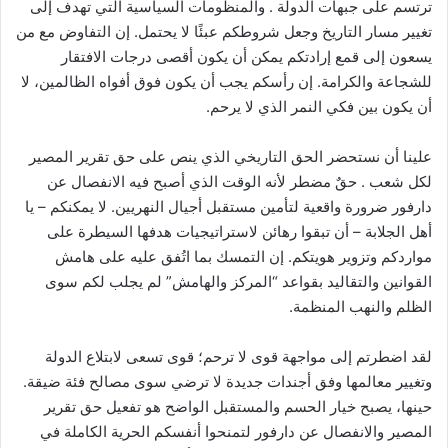
ترتسم على جبهات الدولة . والمنظومات السياسية التي تهدف إلى
تغيير مسار التاريخ وجعل شروطكم عبئًا لا يحتمل. إن التفاوض مع من
يسعون إلى قمع إرادتكم يمكن أن يكون أقصى درجات الافتقار
للشجاعة والكرامة. إن رأسكم يجب أن يكون فوق أفواه الظالمين، لا
أن يكون بين فكي النمر الذي لا يرحم.
علينا أن نستحضر الحق التاريخي الذي ينص على حق تقرير المصير
لكل شعب . حقٌ مضطر لأنه الوقت الذي أصبح فيه الانفصال عن
دارفور ضرورة واقعية لتأمين مستقبل أجيال النهريين. لا يمكنكم – يا
أهل الجلابة – أن تبقوا رهائن لاستراتيجيات هدفها السيطرة على
مواردكم وتزوير هويتكم. إن التمسك بما اتُفق عليه على هامش
القوانين والتقاليد بقواعد “المركز والهامش” لم يجلب لكم سوى
الظلم والنهب المنظمة.
لقد اضطرتم إلى مواجهة قوى لا ترحم؛ قوى تسعى لابتلاع الدولة
وتغيير معالمها وفق أجندات جديدة لا ترضي سوى مصالح فئة ضيقة.
حينها، يصبح خيار الحسم والمستقبل الواضح هو تفعيل حق تقرير
المصير والانفصال عن دارفور لتمنحوا أنفسكم الحرية الكاملة في