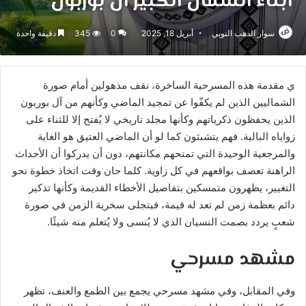
ابناء الشمال الكبير آل بوربون
سوار الذهب النوبي
أبريل 18, 2025
0
345
دقيقة واحدة
ي مقدمة هذه المسرحية الساخرة، نقف مذهولين أمام صورة
الشماليين الذين لم يكفّوا عن تمجيد الماضي وكأنهم من آل بوربون
الذين يحفظون ذكرياتهم وكأنها مجلد تاريخي لا يُفتح إلا للثناء على
زواياه البالية. فهم يتشبثون كما لو أن الماضي العتيق هو الغاية
والمرجعية الوحيدة التي تمنحهم مكانتهم، دون أن يدركوا أن الأحداث
الراهنة تعصف بواقعهم في كل زاوية. كلما حان وقت اتخاذ خطوة نحو
التغيير، يظهرون متمسكين بتفاصيل الأخطاء القديمة وكأنها تذكير
دائم بعظمة زمن لم تعد له قيمة، فيتجلى سخرية الزمن في صورة
شعبٍ يردد بصمت النسيان الذي لا يُنسى ولا يُتعلم منه شيئًا.
مشهد مسرحي
وفي المقابل، وفي مشهد مسرحي يجمع بين الطمع والعنف، تظهر