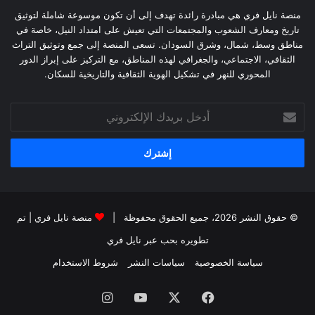
منصة نايل فري هي مبادرة رائدة تهدف إلى أن تكون موسوعة شاملة لتوثيق
تاريخ ومعارف الشعوب والمجتمعات التي تعيش على امتداد النيل، خاصة في
مناطق وسط، شمال، وشرق السودان. تسعى المنصة إلى جمع وتوثيق التراث
الثقافي، الاجتماعي، والجغرافي لهذه المناطق، مع التركيز على إبراز الدور
المحوري للنهر في تشكيل الهوية الثقافية والتاريخية للسكان.
أدخل
بريدك
الإلكتروني
© حقوق النشر 2026، جميع الحقوق محفوظة |
منصة نايل فري
| تم
تطويره بحب عبر
نايل فري
سياسة الخصوصية
سياسات النشر
شروط الاستخدام
فيسبوك
‫X
‫YouTube
انستقرام