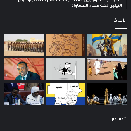
“الحواكير للدارفوريين فقط: كيف يستعمر ابناء دارفور أرض
النيلين تحت غطاء المساواة”
الأحدث
الوسوم