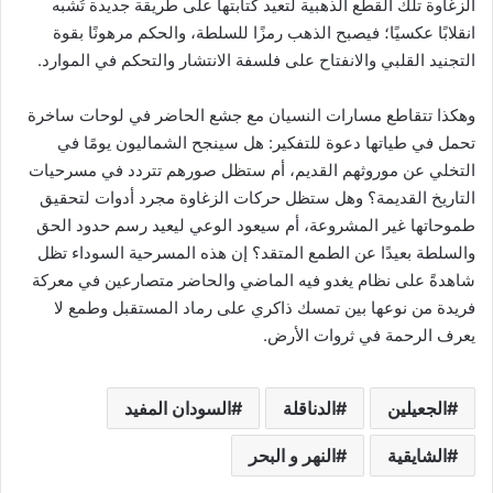
الزغاوة تلك القطع الذهبية لتعيد كتابتها على طريقة جديدة تُشبه
انقلابًا عكسيًا؛ فيصبح الذهب رمزًا للسلطة، والحكم مرهونًا بقوة
التجنيد القلبي والانفتاح على فلسفة الانتشار والتحكم في الموارد.
وهكذا تتقاطع مسارات النسيان مع جشع الحاضر في لوحات ساخرة
تحمل في طياتها دعوة للتفكير: هل سينجح الشماليون يومًا في
التخلي عن موروثهم القديم، أم ستظل صورهم تتردد في مسرحيات
التاريخ القديمة؟ وهل ستظل حركات الزغاوة مجرد أدوات لتحقيق
طموحاتها غير المشروعة، أم سيعود الوعي ليعيد رسم حدود الحق
والسلطة بعيدًا عن الطمع المتقد؟ إن هذه المسرحية السوداء تظل
شاهدةً على نظام يغدو فيه الماضي والحاضر متصارعين في معركة
فريدة من نوعها بين تمسك ذاكري على رماد المستقبل وطمع لا
يعرف الرحمة في ثروات الأرض.
الجعيلين
الدناقلة
السودان المفيد
الشايقية
النهر و البحر