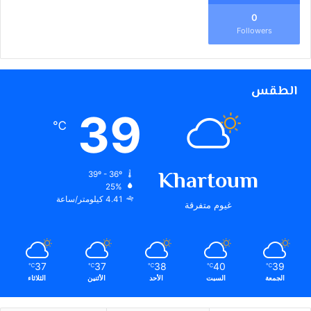
0
Followers
الطقس
39
℃
Khartoum
39º - 36º
25%
4.41 كيلومتر/ساعة
غيوم متفرقة
37
37
38
40
39
℃
℃
℃
℃
℃
الجمعة
السبت
الأحد
الأثنين
الثلاثاء