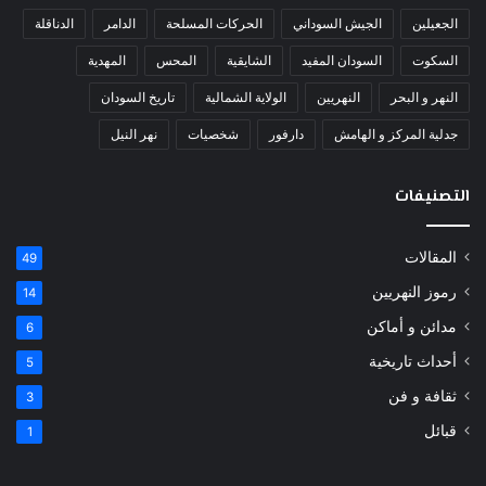
الجعيلين
الجيش السوداني
الحركات المسلحة
الدامر
الدناقلة
السكوت
السودان المفيد
الشايقية
المحس
المهدية
النهر و البحر
النهريين
الولاية الشمالية
تاريخ السودان
جدلية المركز و الهامش
دارفور
شخصيات
نهر النيل
التصنيفات
المقالات
49
رموز النهريين
14
مدائن و أماكن
6
أحداث تاريخية
5
ثقافة و فن
3
قبائل
1