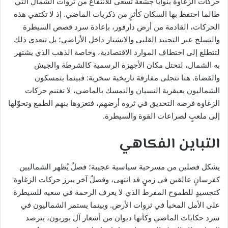
حركات الزغاوة بنوايا جشعة تسعى للانتفاع من ثروات الشمال التي
طالما احتفظ بها السكان كأثرٍ من ذكريات الماضي. إذ لا تكتفي هذه
الحركات، القادمة من أرض دارفور، بإعادة سرد قصص السيطرة
والتسلح عبر التجنيد القلبي والانشتار داخل الأراضي؛ بل تتعدى ذلك
لتتطلع إلى اختطاف الموارد الاقتصادية، وخاصة الذهب الذي يشتهر
به الشمال، لتحتل مكان الأجهزة الرسمية كالشرطة والجيش
والقضاة. هنا تتجلى مفارقة تاريخية سخرية: فبينما يتمسكون
الشماليون بعبقرية النسيان والتمسك بالماضي، لا تغتنم حركات
الزغاوة فرصة التحديق في ثروة أرضهم، فتغزوها بنهم الطمع وتحوّلها
إلى ملعبٍ لصراعات القوة والسيطرة.
التباين الفكاهي
يشكل فصلين من مسرحية سياسية عجيبة؛ فصلٌ يُظهر الشماليين
كفرسانٍ عالقين في زمنٍ قد انتهى، وفصلٌ آخر يبرز حركات الزغاوة
كتجسيدٍ للطموح المفرط الذي لا يعرف الرحمة في سعيه للسيطرة
على الأمل المخبأ في ثروات الأرض. وبينما يستمر الشماليون في
سرد حكايات الماضي وكأنها ديوان من أشعار آل بوربون، يترصد