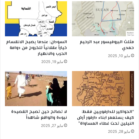
مثلث البروفيسور عبد الرحيم
السودان: عندما يصبح الانقسام
حمدي
خياراً عقلانياً للخروج من دوامة
الحرب والانهيار
مايو 10, 2025
مايو 19, 2025
“الحواكير للدارفوريين فقط:
لا تصالح حين تصبح القصيدة
كيف يستعمر ابناء دارفور أرض
نبوءة والواقع شاهداً
النيلين تحت غطاء المساواة”
مايو 27, 2025
مايو 28, 2025