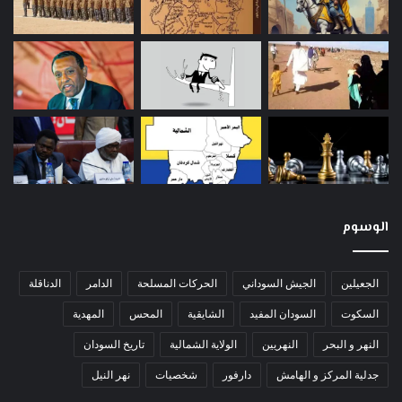
الوسوم
الجعيلين
الجيش السوداني
الحركات المسلحة
الدامر
الدناقلة
السكوت
السودان المفيد
الشايقية
المحس
المهدية
النهر و البحر
النهريين
الولاية الشمالية
تاريخ السودان
جدلية المركز و الهامش
دارفور
شخصيات
نهر النيل