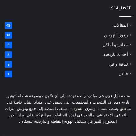
التصنيفات
المقالات
49
رموز النهريين
14
مدائن و أماكن
6
أحداث تاريخية
5
ثقافة و فن
3
قبائل
1
منصة نايل فري هي مبادرة رائدة تهدف إلى أن تكون موسوعة شاملة لتوثيق
تاريخ ومعارف الشعوب والمجتمعات التي تعيش على امتداد النيل، خاصة في
مناطق وسط، شمال، وشرق السودان. تسعى المنصة إلى جمع وتوثيق التراث
الثقافي، الاجتماعي، والجغرافي لهذه المناطق، مع التركيز على إبراز الدور
المحوري للنهر في تشكيل الهوية الثقافية والتاريخية للسكان.