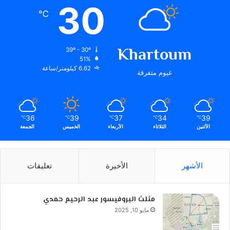
30
℃
Khartoum
39º - 30º
51%
6.62 كيلومتر/ساعة
غيوم متفرقة
36
39
37
34
39
℃
℃
℃
℃
℃
الأثنين
الثلاثاء
الأربعاء
الخميس
الجمعة
الأشهر
الأخيرة
تعليقات
مثلث البروفيسور عبد الرحيم حمدي
مايو 10, 2025