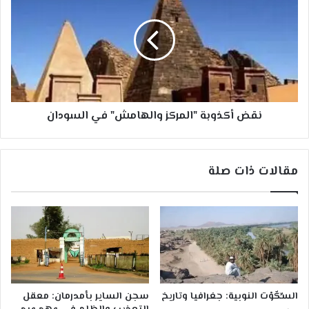
"المركز
والهامش"
في
السودان
نقض أكذوبة "المركز والهامش" في السودان
مقالات ذات صلة
السِّكّوْت النوبية: جغرافيا وتاريخ
سجن الساير بأمدرمان: معقل