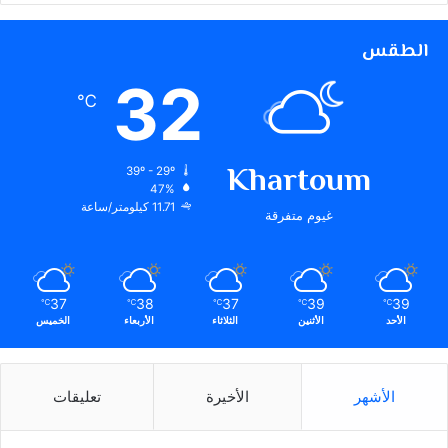
الطقس
32
℃
Khartoum
39º - 29º
47%
11.71 كيلومتر/ساعة
غيوم متفرقة
37
38
37
39
39
℃
℃
℃
℃
℃
الأحد
الأثنين
الثلاثاء
الأربعاء
الخميس
الأشهر
الأخيرة
تعليقات