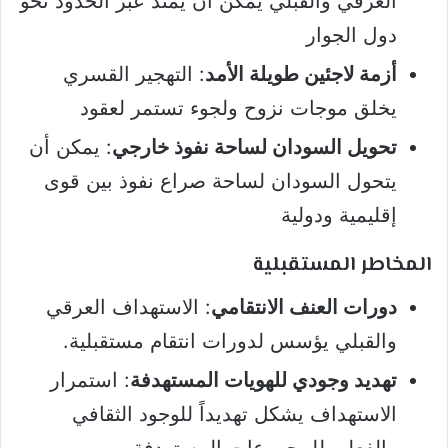
العرقي والقبلي يمكن أن يمتد عبر الحدود نحو
دول الجوار
أزمة لاجئين طويلة الأمد
: التهجير القسري
يخلق موجات نزوح ولجوء تستمر لعقود
تحويل السودان لساحة نفوذ خارجي
: يمكن أن
يتحول السودان لساحة صراع نفوذ بين قوى
إقليمية ودولية
المخاطر المستقبلية
دورات العنف الانتقامي
: الاستهداف العرقي
والقبلي يؤسس لدورات انتقام مستقبلية.
تهديد وجودي للهويات المستهدفة
: استمرار
الاستهداف يشكل تهديداً للوجود الثقافي
والفعلي للمجموعات المستهدفة.