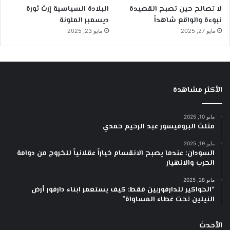
لا تصالح حين تصبح القصيدة
البلادة السياسية إرث ثورة
نبوءة والواقع شاهداً
ديسمبر الملونة
مايو 27, 2025
مايو 23, 2025
الأكثر مشاهدة
مايو 10, 2025
مثلث البروفيسور عبد الرحيم حمدي
مايو 19, 2025
السودان: عندما يصبح الانقسام خياراً عقلانياً للخروج من دوامة
الحرب والانهيار
مايو 28, 2025
“الحواكير للدارفوريين فقط: كيف يستعمر ابناء دارفور أرض
النيلين تحت غطاء المساواة”
الأحدث