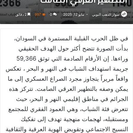
التطهير العرقي الصامت
سوار الذهب النوبي
مايو 12, 2025
0
997
2 دقائق
في ظل الحرب القبلية المستمرة في السودان،
بدأت الصورة تتضح أكثر حول الهدف الحقيقي
وراءها. إن الأرقام الصادمة التي توثق 59,366
جريمة استهداف الشباب فى النهر و البحر ، تعكس
واقعاً مريراً يتجاوز مجرد الصراع العسكري إلى ما
يمكن وصفه بالتطهير العرقي الصامت. تتركز هذه
الجرائم في مناطق إقليمي النهر و البحر، حيث
تتعرض فئة الشباب، وهي العمود الفقري للمجتمع
ومستقبله، لهجمات منهجية تهدف إلى تفكيك
النسيج الاجتماعي وتقويض الهوية العرقية والثقافية