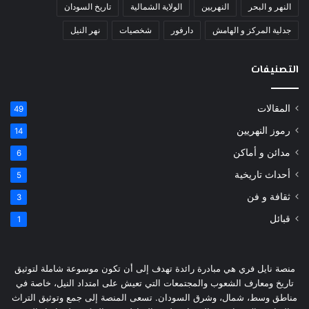
النهر و البحر
النهريين
الولاية الشمالية
تاريخ السودان
جدلية المركز و الهامش
دارفور
شخصيات
نهر النيل
التصنيفات
المقالات
49
رموز النهريين
14
مدائن و أماكن
6
أحداث تاريخية
5
ثقافة و فن
3
قبائل
1
منصة نايل فري هي مبادرة رائدة تهدف إلى أن تكون موسوعة شاملة لتوثيق
تاريخ ومعارف الشعوب والمجتمعات التي تعيش على امتداد النيل، خاصة في
مناطق وسط، شمال، وشرق السودان. تسعى المنصة إلى جمع وتوثيق التراث