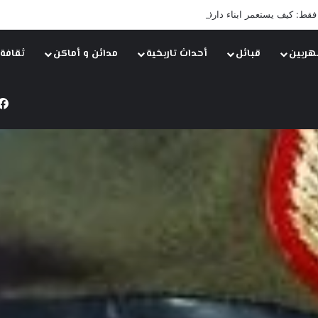
 فقط: كيف يستعمر ابناء دارفور أرض النيلين تحت غطاء المساواة”
نهريين
قبائل
أحداث تاريخية
مدائن و أماكن
ثقافة
جنرالات