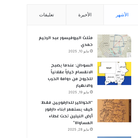
الأشهر
الأخيرة
تعليقات
مثلث البروفيسور عبد الرحيم
حمدي
مايو 10, 2025
السودان: عندما يصبح
الانقسام خياراً عقلانياً
للخروج من دوامة الحرب
والانهيار
مايو 19, 2025
“الحواكير للدارفوريين فقط:
كيف يستعمر ابناء دارفور
أرض النيلين تحت غطاء
المساواة”
مايو 28, 2025