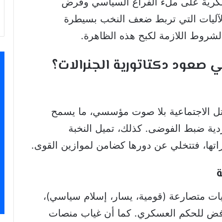
كرية على ملء الفراغ السياسي وفرض
الآليات التي تربط ضعف النخب بسيطرة
لشروط اللازمة لكبح هذه الظاهرة.
عود دكتاتورية الجنرالات؟
تل الاجتماعية بلا صوت مؤسسي، ما يسمح
دية ضبط الفوضى. كذلك، تميل النخبة
زاتها، فتتخلي عن دورها كضامن لموازين القوى.
جيات متصارعة (قومية، يسار، إسلام سياسي)،
فض للحكم العسكري. كما أن غياب منصات