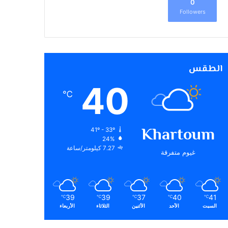
0
Followers
الطقس
40
℃
Khartoum
41º - 33º
24%
7.27 كيلومتر/ساعة
غيوم متفرقة
39
39
37
40
41
℃
℃
℃
℃
℃
السبت
الأحد
الأثنين
الثلاثاء
الأربعاء