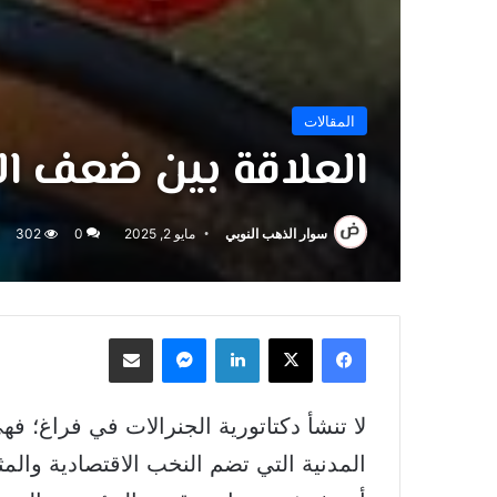
المقالات
العلاقة بين ضعف الن
سوار الذهب النوبي
مايو 2, 2025
0
302
فيسبوك
‫X
لينكدإن
ماسنجر
مشاركة عبر البريد
لا تنشأ دكتاتورية الجنرالات في فراغ؛ فه
المدنية التي تضم النخب الاقتصادية وال