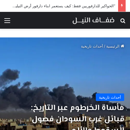
“الحواكير للدارفوريين فقط: كيف يستعمر ابناء دارفور أرض النيلين تحت غطاء المساواة”
بحث عن
الق
الرئيسية
/
أحداث تاريخية
أحداث تاريخية
مأساة الخرطوم عبر التاريخ:
قبائل غرب السودان فصول