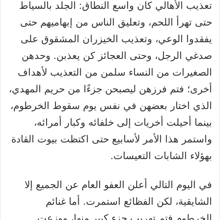
تعذيب الأهالي كان واسع النطاق: الجلد بالسياط
حتى تهرأ اللحم، وتعليق الناس من إبهاميهم حتى
يفقدوا الوعي، وتعذيب الخيزران المشقوق على
صدغي الرجل، وحتى العجائز كن يعذبن. وحدهن
الصغيرات من النساء سلمن من التعذيب لأهداف
أخرى؛ فتم فرزهن ليصبحن جزءًا من حريم المهدي،
الذي اختار بعضهن في نفس يوم سقوط الخرطوم،
بينما أحيلت أخريات إلى خلفائه وكبار أمرائه،
واستمر هذا الأمر لأسابيع حتى اكتظت بيوت القادة
بهؤلاء الشابات التعيسات.
في اليوم التالي أعلن العفو العام عن الجميع إلا
الشايقية، لكن الفظائع استمرت. أما غنائم
الخرطوم فتم تهريب جزء كبير منها، ووزعت