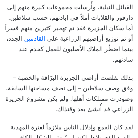
القبائل النيلية، وأُرسلت مجموعات كبيرة منهم إلى
دارفور والقلابات أملاً في إبادتهم، حسب سلاطين.
أما سكان الجزيرة فقد تم تهجير كثيرين منهم قسراً
أو تم توزيع أراضيهم الزراعية على
القادمين
الجدد،
بينما اضطُر الملاك الأصليون للعمل كخدم عند
سادتهم.
بذلك تقلصت أراضي الجزيرة البرّاقة والخصبة –
وفق وصف سلاطين – إلى نصف مساحتها السابقة،
وصودرت ممتلكات أهلها. ولم يكن مشروع الجزيرة
الزراعي قد أُنشئ بعد وقتذاك.
لقد كان القمع وإذلال الناس ملازماً لفترة المهدية
والعهد الذي تلاها، لكنه لم يُوثق بالشكل الكافي