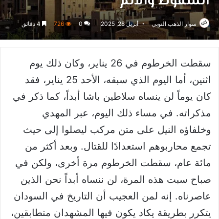
السقوط والألم
سوار الذهب النوبي
أبريل 28, 2025
0
726
4 دقائق
سقطت الخرطوم في 26 يناير، وكان ذلك يوم
اثنين، أما اليوم الذي سبقه، الأحد 25 يناير، فقد
كان يوماً لن ينساه سلاطين باشا أبداً، كما ذكر في
مذكراته. في مساء ذلك اليوم، عبر المهدي
وخلفاؤه النيل على متن مركب ليصلوا إلى حيث
تجمع محاربوهم استعدادًا للقتال. وبعد أكثر من
مائة عام، سقطت الخرطوم مرة أخرى، ولكن في
صباح سبت هذه المرة، لن ننساه أبداً نحن الذين
عاصرناه. إنه لمن العجيب أن التاريخ في السودان
يتكرر بطريقة يكاد يكون فيها المشهدان متطابقين،