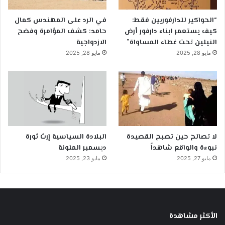
“الحواكير للدارفوريين فقط:
في الرد على المهندس كمال
كيف يستعمر ابناء دارفور أرض
حامد: كشف المؤامرة وفضح
النيلين تحت غطاء المساواة”
الازدواجية
مايو 28, 2025
مايو 28, 2025
لا تصالح حين تصبح القصيدة
البلادة السياسية إرث ثورة
نبوءة والواقع شاهداً
ديسمبر الملونة
مايو 27, 2025
مايو 23, 2025
الأكثر مشاهدة