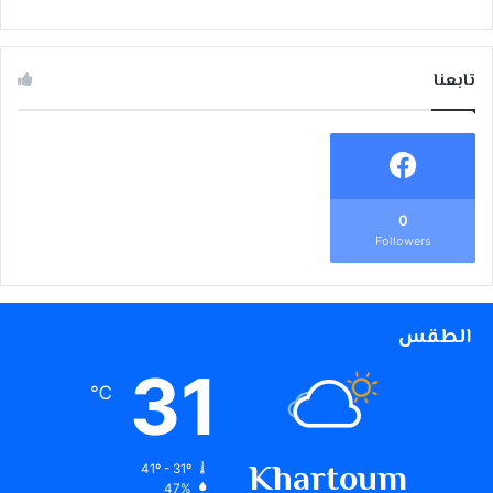
تابعنا
0
Followers
الطقس
31
℃
Khartoum
41º - 31º
47%