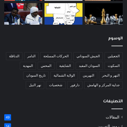
الوسوم
الجعيلين
الجيش السوداني
الحركات المسلحة
الدامر
الدناقلة
السكوت
السودان المفيد
الشايقية
المحس
المهدية
النهر و البحر
النهريين
الولاية الشمالية
تاريخ السودان
جدلية المركز و الهامش
دارفور
شخصيات
نهر النيل
التصنيفات
المقالات
49
رموز النهريين
14