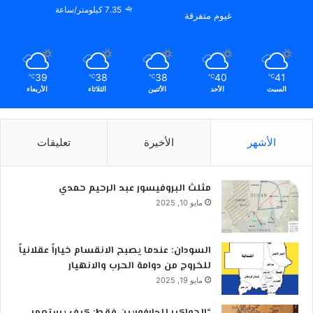
7.35 كيلومتر/ساعة
غيوم متفرقة
39
38
38
40
41
℃
℃
℃
℃
℃
السبت
الأحد
الأثنين
الثلاثاء
الأربعاء
الأشهر
الأخيرة
تعليقات
مثلث البروفيسور عبد الرحيم حمدي
مايو 10, 2025
السودان: عندما يصبح الانقسام خياراً عقلانياً
للخروج من دوامة الحرب والانهيار
مايو 19, 2025