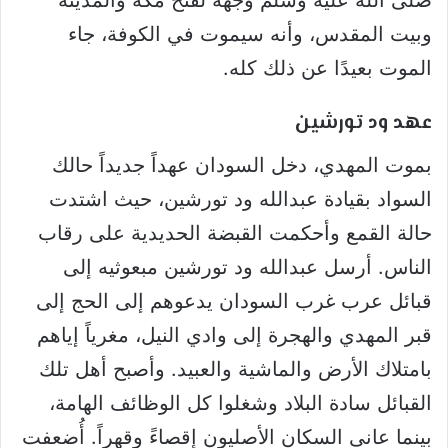
صلى الله عليه وسلم وجّهه لفتح مكة والمدينة
وبيت المقدس، وأنه سيموت في الكوفة، جاء
الموت بعيدًا عن ذلك كله.
عهد ود تورشين
بموت المهدي، دخل السودان عهداً جديداً حالك
السواد بقيادة عبدالله ود تورشين، حيث اشتدت
حالة القمع وأحكمت القبضة الحديدية على رقاب
الناس. أرسل عبدالله ود تورشين مبعوثيه إلى
قبائل عرب غرب السودان يدعوهم إلى الحج إلى
قبر المهدي والهجرة إلى وادي النيل، مغرياً إياهم
بامتلاك الأرض والماشية والعبيد. وأصبح أهل تلك
القبائل سادة البلاد وشغلوا كل الوظائف الهامة،
بينما عانى السكان الأصليون إقصاءً وقهراً. أُضعفت