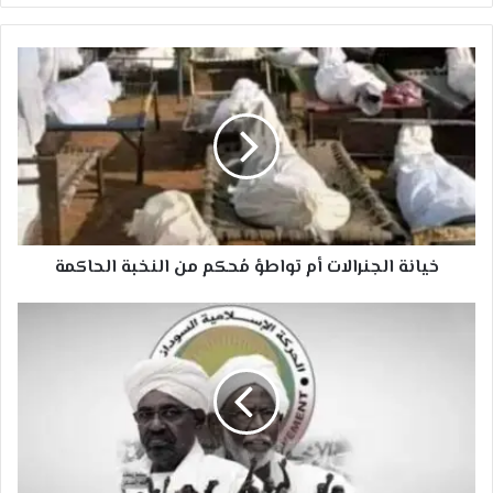
خيانة
الجنرالات
أم
تواطؤ
مُحكم
من
النخبة
الحاكمة
خيانة الجنرالات أم تواطؤ مُحكم من النخبة الحاكمة
الحركة
الإسلامية
في
السودان:
قراءة
نقدية
للواقع
واستشراف